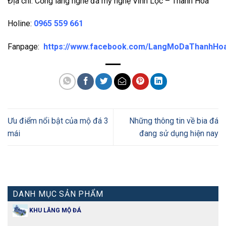
Địa chỉ: Cổng làng nghề đá mỹ nghệ Vĩnh Lộc – Thanh Hóa
Holine:
0965 559 661
Fanpage:
https://www.facebook.com/LangMoDaThanhHo
Ưu điểm nổi bật của mộ đá 3
Những thông tin về bia đá
mái
đang sử dụng hiện nay
DANH MỤC SẢN PHẨM
KHU LĂNG MỘ ĐÁ