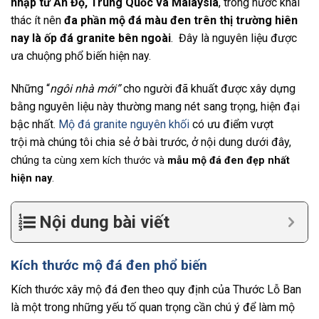
nhập từ Ấn Độ, Trung Quốc và Malaysia
, trong nước khai
thác ít nên
đa phần mộ đá màu đen trên thị trường hiên
nay là ốp đá granite bên ngoài
. Đây là nguyên liệu được
ưa chuộng phổ biến hiện nay.
Những “
ngôi nhà mới”
cho người đã khuất được xây dựng
bằng nguyên liệu này thường mang nét sang trọng, hiện đại
bậc nhất.
Mộ đá granite nguyên khối
có ưu điểm vượt
trội mà chúng tôi chia sẻ ở bài trước, ở nội dung dưới đây,
chú
ng ta cùng xem kích thước và
mẫu mộ đá đen đẹp nhất
hiện nay
.
Nội dung bài viết
Kích thước mộ đá đen phổ biến
Kích thước xây mộ đá đen theo quy định của Thước Lỗ Ban
là một trong những yếu tố quan trọng cần chú ý để làm mộ