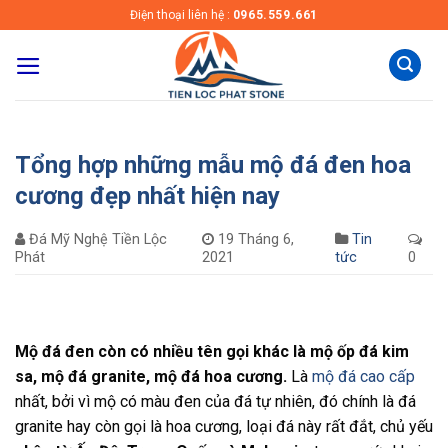
Skip
Điện thoại liên hệ :
0965.559.661
to
content
Tổng hợp những mẫu mộ đá đen hoa
cương đẹp nhất hiện nay
Đá Mỹ Nghệ Tiền Lộc
19 Tháng 6,
Tin
Phát
2021
tức
0
Mộ đá đen còn có nhiều tên gọi khác là mộ ốp đá kim
sa, mộ đá granite, mộ đá hoa cương.
Là
mộ đá cao cấp
nhất, bởi vì mộ có màu đen của đá tự nhiên, đó chính là đá
granite hay còn gọi là hoa cương, loại đá này rất đắt, chủ yếu