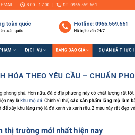
EMAIL
8:00 - 17:00
ĐT: 0965.559.661
ng toàn quốc
Hotline: 0965.559.661
rên toàn quốc
Hỗ trợ tư vấn 24/7
 PHẨM
DỊCH VỤ
BẢNG BÁO GIÁ
DỰ ÁN ĐÃ THỰC 
NH HÓA THEO YÊU CẦU – CHUẨN PH
ng phong phú. Hơn nữa, đá ở địa phương này có chất lượng rất tốt
iện nay là
khu mộ đá
. Chính vì thế,
các sản phẩm lăng mộ làm b
á để xây khu lăng mộ là đá xanh và xanh rêu, 2 màu này rất đẹp và
 thị trường mới nhất hiện nay