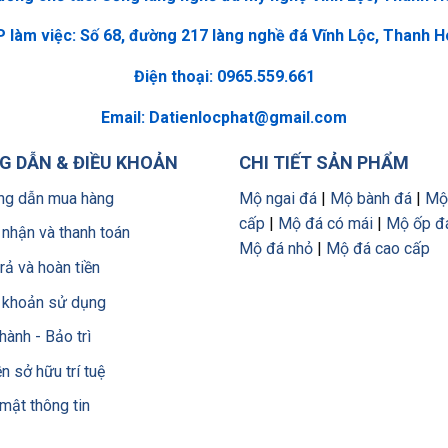
 làm việc: Số 68, đường 217 làng nghề đá Vĩnh Lộc, Thanh 
Điện thoại: 0965.559.661
Email:
Datienlocphat@gmail.com
 DẪN & ĐIỀU KHOẢN
CHI TIẾT SẢN PHẨM
g dẫn mua hàng
Mộ ngai đá
|
Mộ bành đá
|
Mộ
cấp
|
Mộ đá có mái
|
Mộ ốp đ
 nhận và thanh toán
Mộ đá nhỏ
|
Mộ đá cao cấp
trả và hoàn tiền
 khoản sử dụng
hành - Bảo trì
n sở hữu trí tuệ
mật thông tin