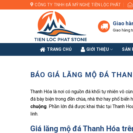
Skip
CÔNG TY TNHH ĐÁ MỸ NGHỆ TIỀN LỘC PHÁT
to
content
Giao hà
Giao hàng t
TRANG CHỦ
GIỚI THIỆU
SẢN
BÁO GIÁ LĂNG MỘ ĐÁ THA
Thanh Hóa là nơi có nguồn đá khối tự nhiên vô cù
đá bày biện trong đền chùa, nhà thờ hay phổ biến h
chuộng
. Phần lớn đá được khai thác tại Thanh Ho
linh.
Giá lăng mộ đá Thanh Hóa trên