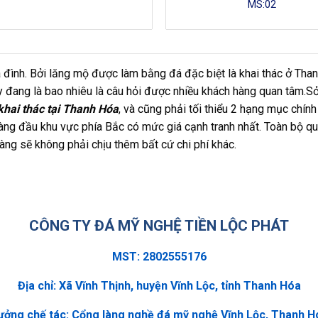
MS:02
 đình. Bởi lăng mộ được làm bằng đá đặc biệt là khai thác ở Than
y đang là bao nhiêu là câu hỏi được nhiều khách hàng quan tâm.Sở
hai thác tại Thanh Hóa
, và cũng phải tối thiểu 2 hạng mục chính
ng đầu khu vực phía Bắc có mức giá cạnh tranh nhất. Toàn bộ qu
 hàng sẽ không phải chịu thêm bất cứ chi phí khác.
CÔNG TY ĐÁ MỸ NGHỆ TIỀN LỘC PHÁT
MST: 2802555176
Địa chỉ: Xã Vĩnh Thịnh, huyện Vĩnh Lộc, tỉnh Thanh Hóa
ưởng chế tác: Cổng làng nghề đá mỹ nghệ Vĩnh Lộc, Thanh H