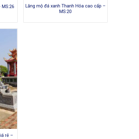
Lăng mộ đá xanh Thanh Hóa cao cấp –
– MS:26
MS:20
á rẻ –