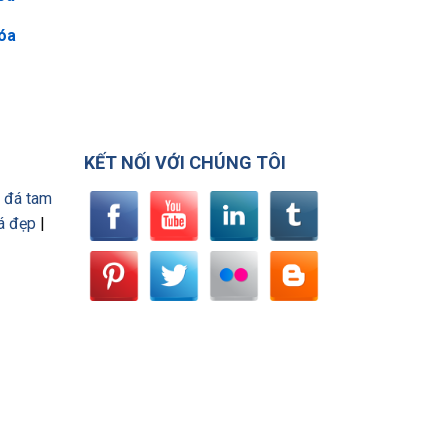
Hóa
KẾT NỐI VỚI CHÚNG TÔI
 đá tam
á đẹp
|