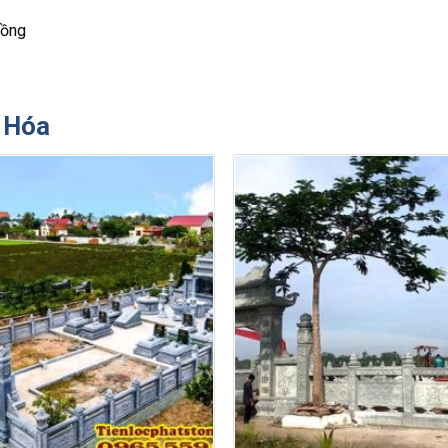
đồng
 Hóa