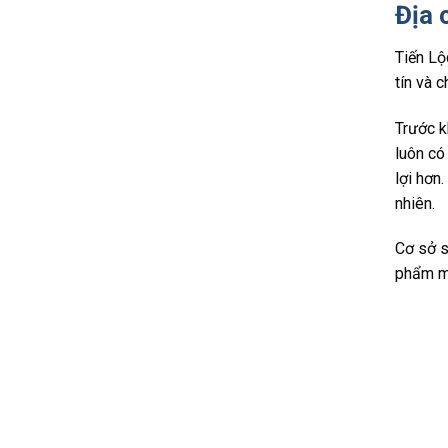
Địa 
Tiến Lộ
tín và 
Trước k
luôn có
lợi hơn
nhiên.
Cơ sở s
phẩm m