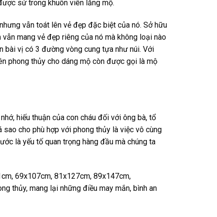
được sử trong khuôn viên lăng mộ.
nhưng vẫn toát lên vẻ đẹp đặc biệt của nó. Sở hữu
n vẫn mang vẻ đẹp riêng của nó mà không loại nào
 bài vị có 3 đường vòng cung tựa như núi. Với
nên phong thủy cho dáng mộ còn được gọi là mộ
nhớ, hiếu thuận của con cháu đối với ông bà, tổ
á sao cho phù hợp với phong thủy là việc vô cùng
 thước là yếu tố quan trọng hàng đầu mà chúng ta
61cm, 69x107cm, 81x127cm, 89x147cm,
g thủy, mang lại những điều may mắn, bình an