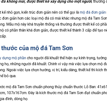
 đá không mái, được thiết kế xây dựng cho một người
, thường 
t kế nhỏ gọn, kiến trúc đơn giản nên có thể gọi là
mộ đá đơn giản
úc đơn giản hơn các loại mộ đá có mái khác nhưng mộ đá Tam Sơ
ng. Mẫu mộ này khá truyền thống và thường được thiết kế có phần
ộ có phần thân khá đơn giản, được thiết kế thành 3 cấp để tạo 
cấp.
 thước của mộ đá Tam Sơn
y dựng mộ phần
cho người đã khuất thể hiện sự kính trọng, tưởng 
òng họ, những người đã khuất. Chính vì vậy mà việc lựa chọn mộ đ
ng. Ngoài việc lựa chọn hướng, vị trí, kiểu dáng, thiết kế thì kích
hể bỏ qua.
hước mộ đá Tam Sơn chuẩn phong thủy chuẩn thước Lỗ Ban: 41x
m, 107x167cm. Đây là kích thước mộ đá Tam Sơn đạt chuẩn phon
gia đình, dòng họ.