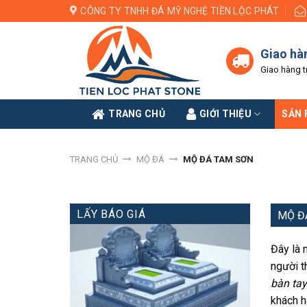
Skip
CÔNG TY TNHH ĐÁ MỸ NGHỆ TIỀN LỘC PHÁT
to
content
Giao hà
Giao hàng t
TRANG CHỦ
GIỚI THIỆU
SẢN
TRANG CHỦ
MỘ ĐÁ
MỘ ĐÁ TAM SƠN
LẤY BÁO GIÁ
MỘ Đ
Đây là 
người t
bàn tay
khách h