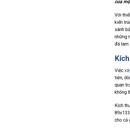
của mộ
Với thiế
kiến tr
sánh bằ
những m
đá tam 
Kích
Việc
xâ
tiên, d
quan trọ
không t
Kích t
89x133c
cho cả 