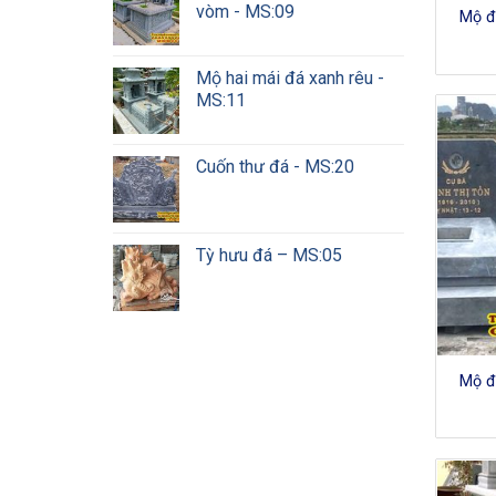
vòm - MS:09
Mộ đ
Mộ hai mái đá xanh rêu -
MS:11
Cuốn thư đá - MS:20
Tỳ hưu đá – MS:05
Mộ đ