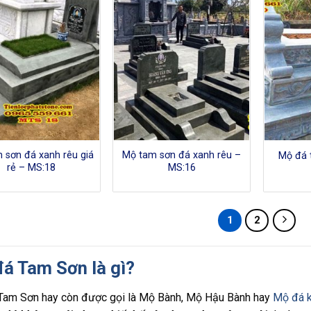
 sơn đá xanh rêu giá
Mộ tam sơn đá xanh rêu –
Mộ đá 
rẻ – MS:18
MS:16
1
2
á Tam Sơn là gì?
Tam Sơn hay còn được gọi là Mộ Bành, Mộ Hậu Bành hay
Mộ đá 