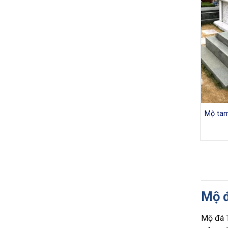
Mộ tam
Mộ đ
Mộ đá 