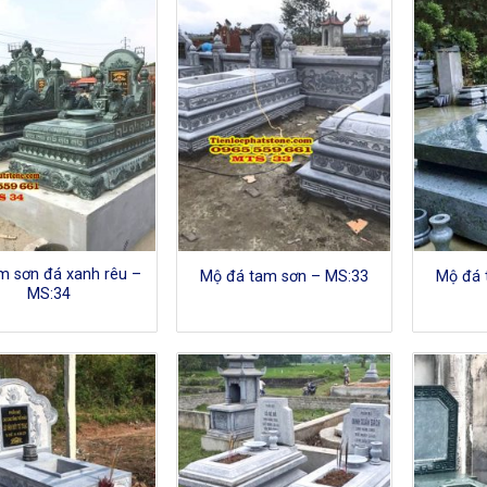
m sơn đá xanh rêu –
Mộ đá tam sơn – MS:33
Mộ đá 
MS:34