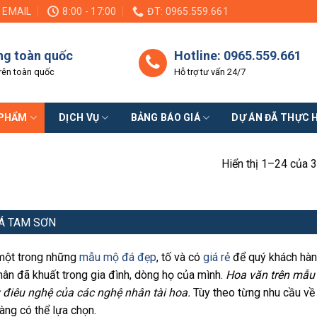
EMAIL
8:00 - 17:00
ĐT: 0965.559.661
ng toàn quốc
Hotline: 0965.559.661
rên toàn quốc
Hỗ trợ tư vấn 24/7
 PHẨM
DỊCH VỤ
BẢNG BÁO GIÁ
DỰ ÁN ĐÃ THỰC 
Hiển thị 1–24 của 3
Á TAM SƠN
một trong những
mẫu mộ đá đẹp
, tố và có
giá rẻ
để quý khách hàn
hân đã khuất trong gia đình, dòng họ của mình.
Hoa văn trên mẫu
 điêu nghệ của các nghệ nhân tài hoa.
Tùy theo từng nhu cầu về
àng có thể lựa chọn.