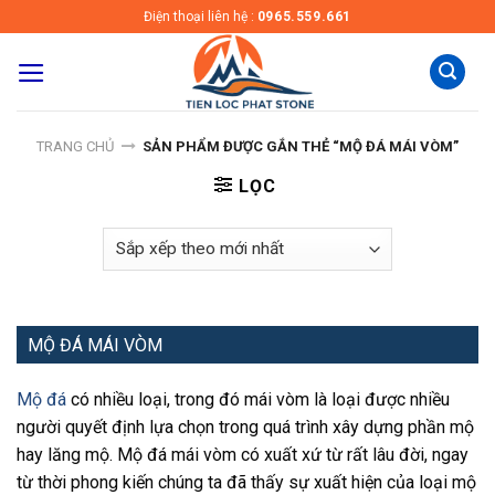
Skip
Điện thoại liên hệ :
0965.559.661
to
content
TRANG CHỦ
SẢN PHẨM ĐƯỢC GẮN THẺ “MỘ ĐÁ MÁI VÒM”
LỌC
MỘ ĐÁ MÁI VÒM
Mộ đá
có nhiều loại, trong đó mái vòm là loại được nhiều
người quyết định lựa chọn trong quá trình xây dựng phần mộ
hay lăng mộ. Mộ đá mái vòm có xuất xứ từ rất lâu đời, ngay
từ thời phong kiến chúng ta đã thấy sự xuất hiện của loại mộ