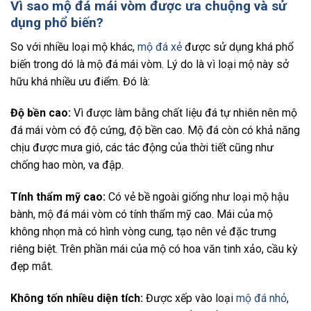
Vì sao mộ đá mái vòm được ưa chuộng và sử
dụng phổ biến?
So với nhiều loại mộ khác,
mộ đá xẻ
được sử dụng khá phổ
biến trong dó là mộ đá mái vòm. Lý do là vì loại mộ này sở
hữu khá nhiều ưu điểm. Đó là:
Độ bền cao:
Vì được làm bằng chất liệu đá tự nhiên nên mộ
đá mái vòm có độ cứng, độ bền cao. Mộ đá còn có khả năng
chịu được mưa gió, các tác động của thời tiết cũng như
chống hao mòn, va đập.
Tính thẩm mỹ cao:
Có vẻ bề ngoài giống như loại mộ hậu
bành, mộ đá mái vòm có tính thẩm mỹ cao. Mái của mộ
không nhọn mà có hình vòng cung, tạo nên vẻ đặc trưng
riêng biệt. Trên phần mái của mộ có hoa văn tinh xảo, cầu kỳ
đẹp mắt.
Không tốn nhiều diện tích:
Được xếp vào loại
mộ đá nhỏ
,