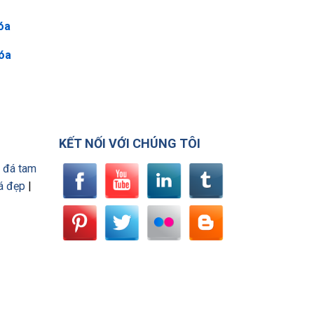
óa
Hóa
KẾT NỐI VỚI CHÚNG TÔI
 đá tam
á đẹp
|