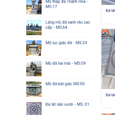
Mộ tháp đá Thanh Hóa -
MS:17
Đá lá
Lăng mộ đá xanh rêu cao
cấp - MS:64
Mộ lục giác đá - MS:24
Mộ đá hai mái - MS:09
Mộ đá bát giác MS:05
Đá lá
Đá lát sân vườn - MS: 01