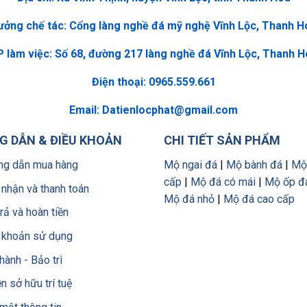
ưởng chế tác: Cổng làng nghề đá mỹ nghệ Vĩnh Lộc, Thanh H
 làm việc: Số 68, đường 217 làng nghề đá Vĩnh Lộc, Thanh 
Điện thoại: 0965.559.661
Email:
Datienlocphat@gmail.com
 DẪN & ĐIỀU KHOẢN
CHI TIẾT SẢN PHẨM
g dẫn mua hàng
Mộ ngai đá
|
Mộ bành đá
|
Mộ
cấp
|
Mộ đá có mái
|
Mộ ốp đ
 nhận và thanh toán
Mộ đá nhỏ
|
Mộ đá cao cấp
trả và hoàn tiền
 khoản sử dụng
hành - Bảo trì
n sở hữu trí tuệ