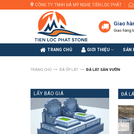
Skip
CÔNG TY TNHH ĐÁ MỸ NGHỆ TIỀN LỘC PHÁT
to
content
Giao hà
Giao hàng t
TRANG CHỦ
GIỚI THIỆU
SẢN
TRANG CHỦ
ĐÁ ỐP LÁT
ĐÁ LÁT SÂN VƯỜN
LẤY BÁO GIÁ
ĐÁ L