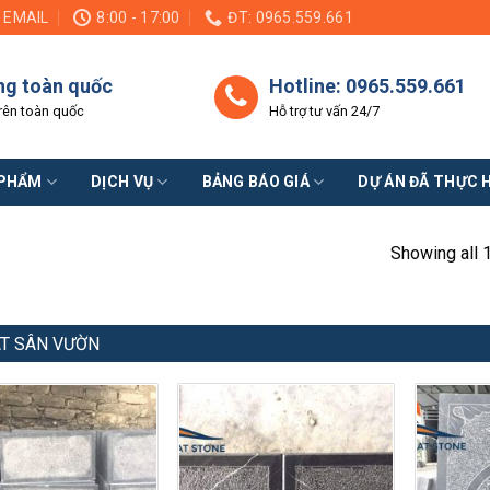
EMAIL
8:00 - 17:00
ĐT: 0965.559.661
ng toàn quốc
Hotline: 0965.559.661
rên toàn quốc
Hỗ trợ tư vấn 24/7
 PHẨM
DỊCH VỤ
BẢNG BÁO GIÁ
DỰ ÁN ĐÃ THỰC 
Showing all 
ÁT SÂN VƯỜN