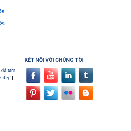
óa
Hóa
KẾT NỐI VỚI CHÚNG TÔI
 đá tam
á đẹp
|