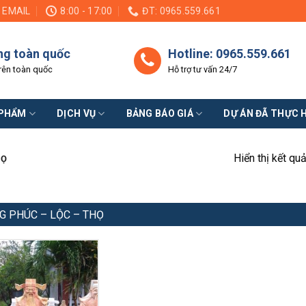
EMAIL
8:00 - 17:00
ĐT: 0965.559.661
ng toàn quốc
Hotline: 0965.559.661
rên toàn quốc
Hỗ trợ tư vấn 24/7
 PHẨM
DỊCH VỤ
BẢNG BÁO GIÁ
DỰ ÁN ĐÃ THỰC 
Hiển thị kết qu
HỌ
G PHÚC – LỘC – THỌ