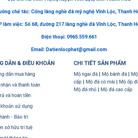
ưởng chế tác: Cổng làng nghề đá mỹ nghệ Vĩnh Lộc, Thanh H
 làm việc: Số 68, đường 217 làng nghề đá Vĩnh Lộc, Thanh 
Điện thoại: 0965.559.661
Email:
Datienlocphat@gmail.com
 DẪN & ĐIỀU KHOẢN
CHI TIẾT SẢN PHẨM
g dẫn mua hàng
Mộ ngai đá
|
Mộ bành đá
|
Mộ
cấp
|
Mộ đá có mái
|
Mộ ốp đ
 nhận và thanh toán
Mộ đá nhỏ
|
Mộ đá cao cấp
trả và hoàn tiền
 khoản sử dụng
hành - Bảo trì
n sở hữu trí tuệ