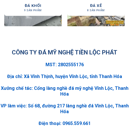
ĐÁ KHỐI
ĐÁ XẺ
9 SẢN PHẨM
8 SẢN PHẨM
CÔNG TY ĐÁ MỸ NGHỆ TIỀN LỘC PHÁT
MST: 2802555176
Địa chỉ: Xã Vĩnh Thịnh, huyện Vĩnh Lộc, tỉnh Thanh Hóa
Xưởng chế tác: Cổng làng nghề đá mỹ nghệ Vĩnh Lộc, Thanh
Hóa
VP làm việc: Số 68, đường 217 làng nghề đá Vĩnh Lộc, Thanh
Hóa
Điện thoại: 0965.559.661