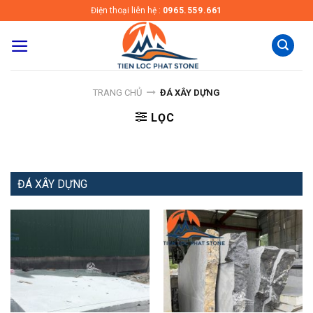
Skip
Điện thoại liên hệ :
0965.559.661
to
content
TRANG CHỦ
ĐÁ XÂY DỰNG
LỌC
ĐÁ XÂY DỰNG