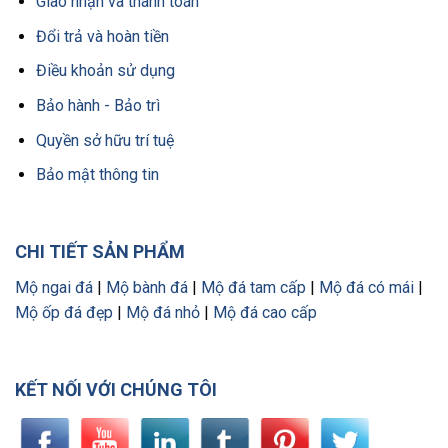
Giao nhận và thanh toán
Đổi trả và hoàn tiền
Điều khoản sử dụng
Bảo hành - Bảo trì
Quyền sở hữu trí tuệ
Bảo mật thông tin
CHI TIẾT SẢN PHẨM
Mộ ngai đá
|
Mộ bành đá
|
Mộ đá tam cấp
|
Mộ đá có mái
|
Mộ ốp đá đẹp
|
Mộ đá nhỏ
|
Mộ đá cao cấp
KẾT NỐI VỚI CHÚNG TÔI