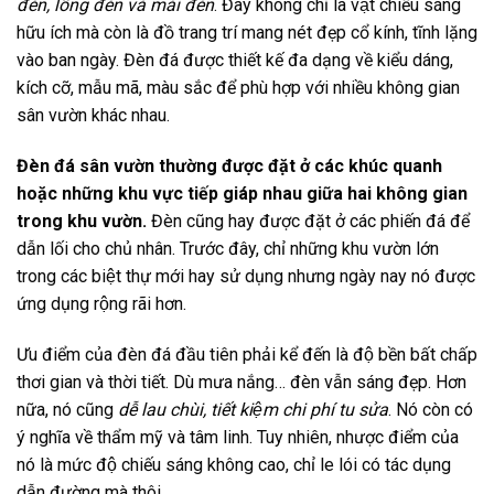
đèn, lồng đèn và mái đèn
. Đây không chỉ là vật chiếu sáng
hữu ích mà còn là đồ trang trí mang nét đẹp cổ kính, tĩnh lặng
vào ban ngày. Đèn đá được thiết kế đa dạng về kiểu dáng,
kích cỡ, mẫu mã, màu sắc để phù hợp với nhiều không gian
sân vườn khác nhau.
Đèn đá sân vườn thường được đặt ở các khúc quanh
hoặc những khu vực tiếp giáp nhau giữa hai không gian
trong khu vườn.
Đèn cũng hay được đặt ở các phiến đá để
dẫn lối cho chủ nhân. Trước đây, chỉ những khu vườn lớn
trong các biệt thự mới hay sử dụng nhưng ngày nay nó được
ứng dụng rộng rãi hơn.
Ưu điểm của đèn đá đầu tiên phải kể đến là độ bền bất chấp
thơi gian và thời tiết. Dù mưa nắng… đèn vẫn sáng đẹp. Hơn
nữa, nó cũng
dễ lau chùi, tiết kiệm chi phí tu sửa
. Nó còn có
ý nghĩa về thẩm mỹ và tâm linh. Tuy nhiên, nhược điểm của
nó là mức độ chiếu sáng không cao, chỉ le lói có tác dụng
dẫn đường mà thôi.