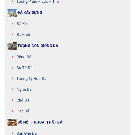
Tượng Phúc – Lộc – Thọ
ĐÁ XÂY DỰNG
Đá Xẻ
Đá Khối
TƯỢNG CON GIỐNG ĐÁ
Rồng Đá
Sư Tử Đá
Tượng Tỳ Hưu Đá
Nghê Đá
Chó Đá
Hạc Đá
ĐỒ NỘI – NGOẠI THẤT ĐÁ
Bàn Ghế Đá