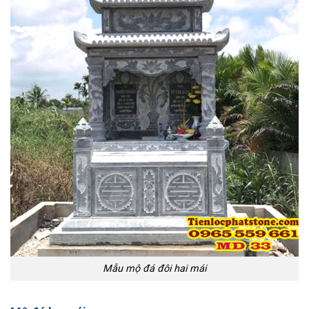
Mẫu mộ đá đôi hai mái