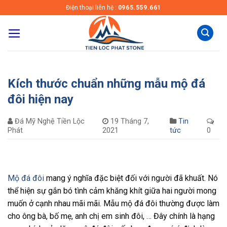
Skip
Điện thoại liên hệ :
0965.559.661
to
content
Kích thước chuẩn những mẫu mộ đá
đôi hiện nay
Đá Mỹ Nghệ Tiền Lộc
19 Tháng 7,
Tin
Phát
2021
tức
0
Mộ đá đôi
mang ý nghĩa đặc biệt đối với người đã khuất. Nó
thể hiện sự gắn bó tình cảm khăng khít giữa hai người mong
muốn ở cạnh nhau mãi mãi. Mẫu mộ đá đôi thường được làm
cho ông bà, bố mẹ, anh chị em sinh đôi, … Đây chính là hạng