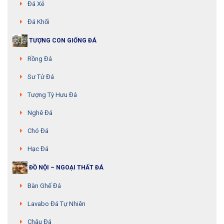
Đá Xẻ
Đá Khối
TƯỢNG CON GIỐNG ĐÁ
Rồng Đá
Sư Tử Đá
Tượng Tỳ Hưu Đá
Nghê Đá
Chó Đá
Hạc Đá
ĐỒ NỘI – NGOẠI THẤT ĐÁ
Bàn Ghế Đá
Lavabo Đá Tự Nhiên
Chậu Đá