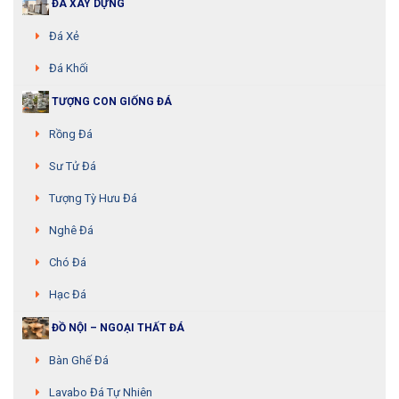
ĐÁ XÂY DỰNG
Đá Xẻ
Đá Khối
TƯỢNG CON GIỐNG ĐÁ
Rồng Đá
Sư Tử Đá
Tượng Tỳ Hưu Đá
Nghê Đá
Chó Đá
Hạc Đá
ĐỒ NỘI – NGOẠI THẤT ĐÁ
Bàn Ghế Đá
Lavabo Đá Tự Nhiên