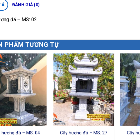
TẢ
ĐÁNH GIÁ (0)
ương đá – MS: 02
N PHẨM TƯƠNG TỰ
 hương đá – MS: 04
Cây hương đá – MS: 27
Cây h