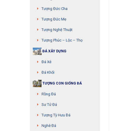
Tượng Đức Cha
Tượng Đức Mẹ
Tượng Nghệ Thuật
Tượng Phúc – Lộc – Thọ
ĐÁ XÂY DỰNG
Đá Xẻ
Đá Khối
TƯỢNG CON GIỐNG ĐÁ
Rồng Đá
Sư Tử Đá
Tượng Tỳ Hưu Đá
Nghê Đá