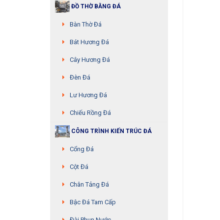
ĐỒ THỜ BẰNG ĐÁ
Bàn Thờ Đá
Bát Hương Đá
Cây Hương Đá
Đèn Đá
Lư Hương Đá
Chiếu Rồng Đá
CÔNG TRÌNH KIẾN TRÚC ĐÁ
Cổng Đá
Cột Đá
Chân Tảng Đá
Bậc Đá Tam Cấp
Đài Phun Nước