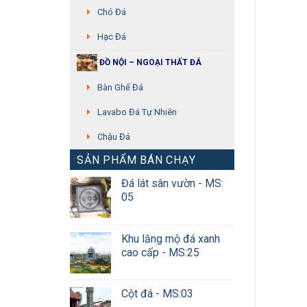
Chó Đá
Hạc Đá
ĐỒ NỘI – NGOẠI THẤT ĐÁ
Bàn Ghế Đá
Lavabo Đá Tự Nhiên
Chậu Đá
SẢN PHẨM BÁN CHẠY
Đá lát sân vườn - MS:
05
Khu lăng mộ đá xanh
cao cấp - MS:25
Cột đá - MS:03