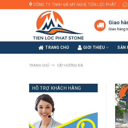
Skip
CÔNG TY TNHH ĐÁ MỸ NGHỆ TIỀN LỘC PHÁT
to
content
Giao hà
Giao hàng t
TRANG CHỦ
GIỚI THIỆU
SẢN
TRANG CHỦ
CÂY HƯƠNG ĐÁ
HỖ TRỢ KHÁCH HÀNG