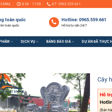
EMAIL
8:00 - 17:00
ĐT: 0965.559.661
ng toàn quốc
Hotline: 0965.559.661
rên toàn quốc
Hỗ trợ tư vấn 24/7
 PHẨM
DỊCH VỤ
BẢNG BÁO GIÁ
DỰ ÁN ĐÃ THỰC 
Cây 
Hỗ tr
Hotli
(Bán hà