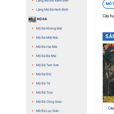
Lăng Mộ Đá Xanh Đen
MÔ 
Lăng Mộ Đá Ninh Bình
Cây h
MỘ ĐÁ
Mộ Đá Không Mái
SẢ
Mộ Đá Một Mái
Mộ Đá Hai Mái
Mộ Đá Ba Mái
Mộ Đá Tam Sơn
Mộ Đá Đôi
Mộ Đá Tổ
Mộ Đá Tròn
Mộ Đá Công Giáo
Cây hương đá – MS: 14
Cây hương đá – MS: 01
Cây
Mộ Đá Lục Giác