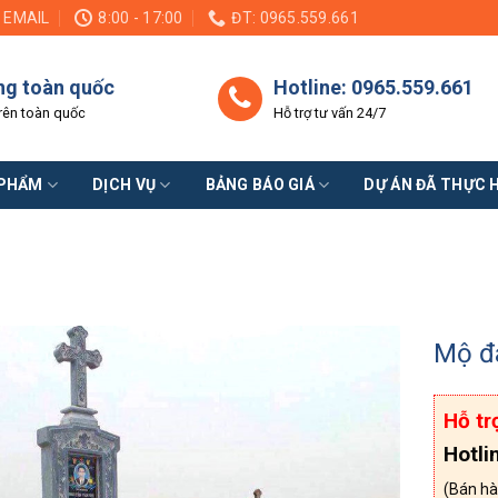
EMAIL
8:00 - 17:00
ĐT: 0965.559.661
ng toàn quốc
Hotline: 0965.559.661
rên toàn quốc
Hỗ trợ tư vấn 24/7
 PHẨM
DỊCH VỤ
BẢNG BÁO GIÁ
DỰ ÁN ĐÃ THỰC 
Mộ đ
Hỗ tr
Hotli
(Bán hà