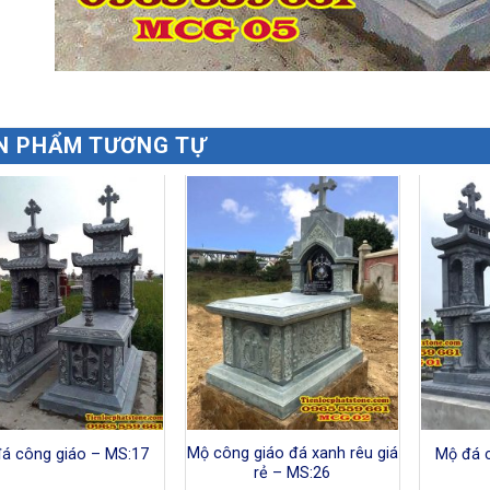
N PHẨM TƯƠNG TỰ
Mộ công giáo đá xanh rêu giá
á công giáo – MS:17
Mộ đá 
rẻ – MS:26