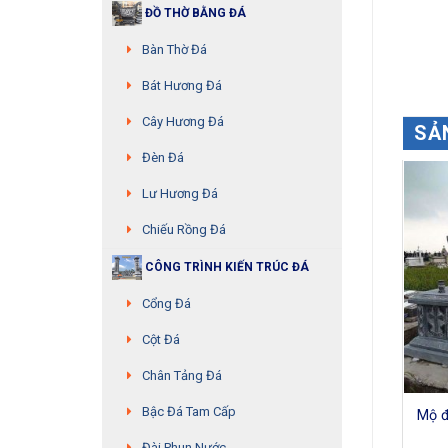
ĐỒ THỜ BẰNG ĐÁ
Bàn Thờ Đá
Bát Hương Đá
Cây Hương Đá
SẢ
Đèn Đá
Lư Hương Đá
Chiếu Rồng Đá
CÔNG TRÌNH KIẾN TRÚC ĐÁ
Cổng Đá
Cột Đá
Chân Tảng Đá
Bậc Đá Tam Cấp
ộ đá công giáo – MS:22
Mộ đá công giáo – MS:30
Mộ đ
Đài Phun Nước