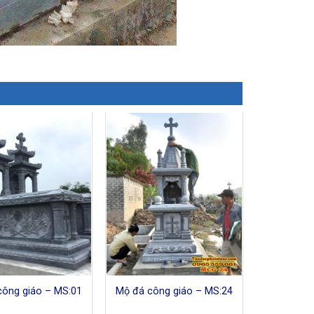
công giáo – MS:01
Mộ đá công giáo – MS:24