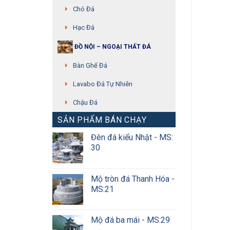
Chó Đá
Hạc Đá
ĐỒ NỘI – NGOẠI THẤT ĐÁ
Bàn Ghế Đá
Lavabo Đá Tự Nhiên
Chậu Đá
SẢN PHẨM BÁN CHẠY
Đèn đá kiểu Nhật - MS:
30
Mộ tròn đá Thanh Hóa -
MS:21
Mộ đá ba mái - MS:29