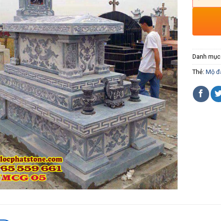
Danh mục
Thẻ:
Mộ đá