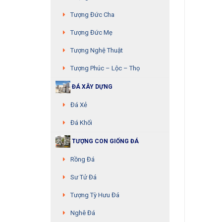
Tượng Đức Cha
Tượng Đức Mẹ
Tượng Nghệ Thuật
Tượng Phúc – Lộc – Thọ
ĐÁ XÂY DỰNG
Đá Xẻ
Đá Khối
TƯỢNG CON GIỐNG ĐÁ
Rồng Đá
Sư Tử Đá
Tượng Tỳ Hưu Đá
Nghê Đá