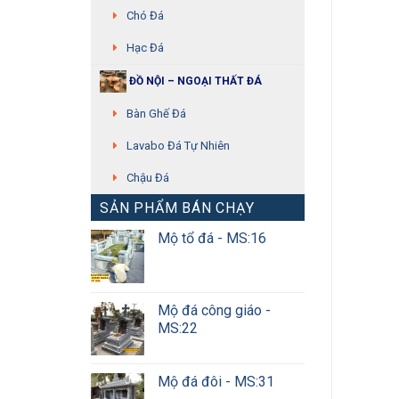
Chó Đá
Hạc Đá
ĐỒ NỘI – NGOẠI THẤT ĐÁ
Bàn Ghế Đá
Lavabo Đá Tự Nhiên
Chậu Đá
SẢN PHẨM BÁN CHẠY
Mộ tổ đá - MS:16
Mộ đá công giáo -
MS:22
Mộ đá đôi - MS:31