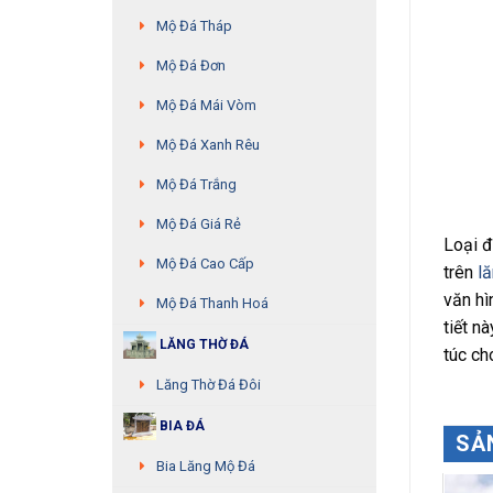
Mộ Đá Tháp
Mộ Đá Đơn
Mộ Đá Mái Vòm
Mộ Đá Xanh Rêu
Mộ Đá Trắng
Mộ Đá Giá Rẻ
Loại đ
Mộ Đá Cao Cấp
trên
lă
văn hì
Mộ Đá Thanh Hoá
tiết n
LĂNG THỜ ĐÁ
túc ch
Lăng Thờ Đá Đôi
BIA ĐÁ
SẢ
Bia Lăng Mộ Đá