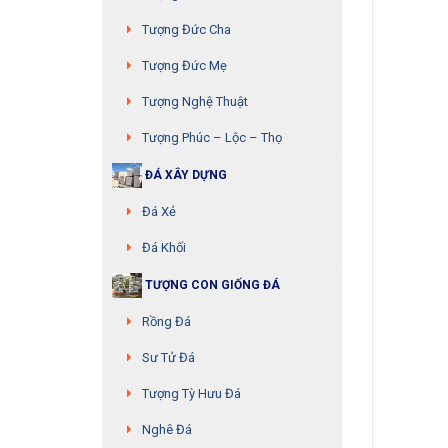
Tượng Đức Cha
Tượng Đức Mẹ
Tượng Nghệ Thuật
Tượng Phúc – Lộc – Thọ
ĐÁ XÂY DỰNG
Đá Xẻ
Đá Khối
TƯỢNG CON GIỐNG ĐÁ
Rồng Đá
Sư Tử Đá
Tượng Tỳ Hưu Đá
Nghê Đá