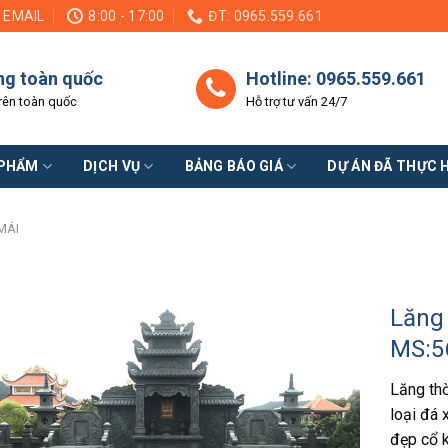
EMAIL
8:00 - 17:00
ĐT: 0965.559.661
ng toàn quốc
Hotline: 0965.559.661
rên toàn quốc
Hỗ trợ tư vấn 24/7
 PHẨM
DỊCH VỤ
BẢNG BÁO GIÁ
DỰ ÁN ĐÃ THỰC 
MÁI
Lăng 
MS:5
Lăng thờ
loại đá 
đẹp cổ k