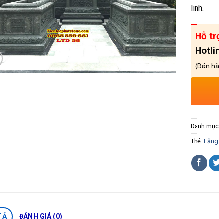
linh.
Hỗ tr
Hotli
(Bán hà
Danh mục
Thẻ:
Lăng 
TẢ
ĐÁNH GIÁ (0)