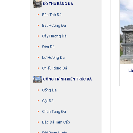
ĐỒ THỜ BẰNG ĐÁ
Bàn Thờ Đá
Bát Hương Đá
Cây Hương Đá
Đèn Đá
Lư Hương Đá
Chiếu Rồng Đá
Lăng thờ đá – MS:28
Lăng thờ đá – MS:07
Lă
CÔNG TRÌNH KIẾN TRÚC ĐÁ
Cổng Đá
Cột Đá
Chân Tảng Đá
Bậc Đá Tam Cấp
Đài Phun Nước