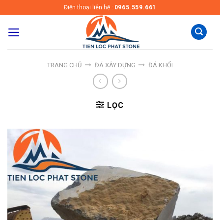
Skip
Điện thoại liên hệ :
0965.559.661
to
content
TRANG CHỦ
ĐÁ XÂY DỰNG
ĐÁ KHỐI
LỌC