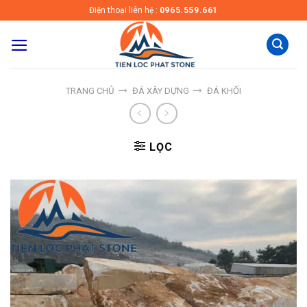
Skip
Điện thoại liên hệ :
0965.559.661
to
content
TRANG CHỦ
ĐÁ XÂY DỰNG
ĐÁ KHỐI
LỌC