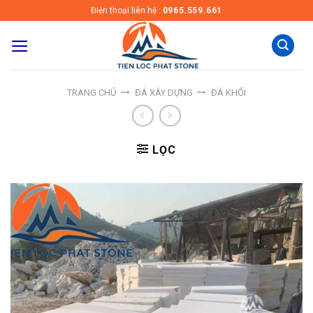
Skip
Điện thoại liên hệ :
0965.559.661
to
content
TRANG CHỦ
ĐÁ XÂY DỰNG
ĐÁ KHỐI
LỌC