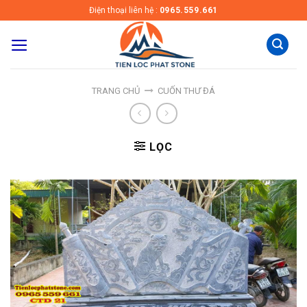
Skip
Điện thoại liên hệ :
0965.559.661
to
content
TRANG CHỦ
CUỐN THƯ ĐÁ
LỌC