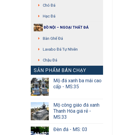
Chó Đá
Hạc Đá
ĐỒ NỘI – NGOẠI THẤT ĐÁ
Bàn Ghế Đá
Lavabo Đá Tự Nhiên
Chậu Đá
SẢN PHẨM BÁN CHẠY
Mộ đá xanh ba mái cao
cấp - MS:35
Mộ công giáo đá xanh
Thanh Hóa giá rẻ -
MS:33
Đèn đá - MS: 03