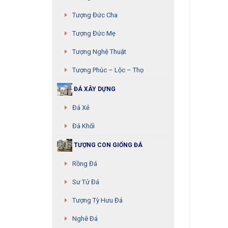
Tượng Đức Cha
Tượng Đức Mẹ
Tượng Nghệ Thuật
Tượng Phúc – Lộc – Thọ
ĐÁ XÂY DỰNG
Đá Xẻ
Đá Khối
TƯỢNG CON GIỐNG ĐÁ
Rồng Đá
Sư Tử Đá
Tượng Tỳ Hưu Đá
Nghê Đá