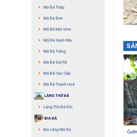
Mộ Đá Tháp
Mộ Đá Đơn
Mộ Đá Mái Vòm
Mộ Đá Xanh Rêu
SẢ
Mộ Đá Trắng
Mộ Đá Giá Rẻ
Mộ Đá Cao Cấp
Mộ Đá Thanh Hoá
LĂNG THỜ ĐÁ
Lăng Thờ Đá Đôi
BIA ĐÁ
Bia Lăng Mộ Đá
Cuốn
Cuốn thư đá – MS:12
Cuốn thư đá – MS:10