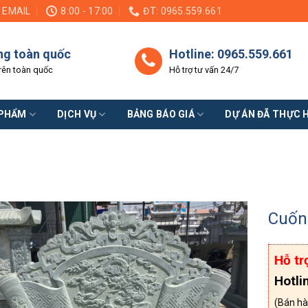
EMAIL
8:00 - 17:00
ĐT: 0965.559.661
ng toàn quốc
Hotline: 0965.559.661
rên toàn quốc
Hỗ trợ tư vấn 24/7
 PHẨM
DỊCH VỤ
BẢNG BÁO GIÁ
DỰ ÁN ĐÃ THỰC 
Cuốn
Hỗ tr
Hotli
(Bán hà