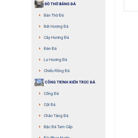
ĐỒ THỜ BẰNG ĐÁ
Bàn Thờ Đá
Bát Hương Đá
Cây Hương Đá
Đèn Đá
Lư Hương Đá
Chiếu Rồng Đá
CÔNG TRÌNH KIẾN TRÚC ĐÁ
Cổng Đá
Cột Đá
Chân Tảng Đá
Bậc Đá Tam Cấp
Đài Phun Nước