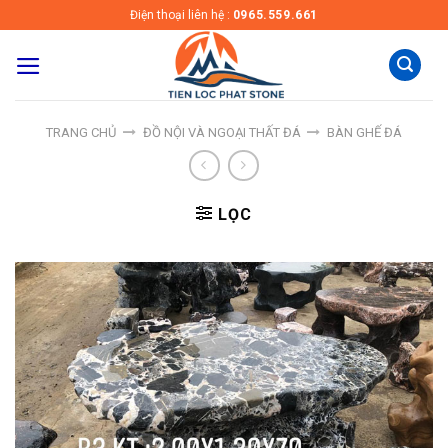
Skip
Điện thoại liên hệ :
0965.559.661
to
content
TRANG CHỦ
ĐỒ NỘI VÀ NGOẠI THẤT ĐÁ
BÀN GHẾ ĐÁ
LỌC