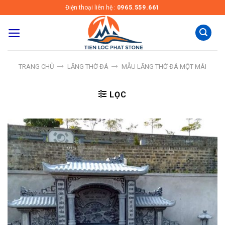
Skip
Điện thoại liên hệ :
0965.559.661
to
content
TRANG CHỦ
LĂNG THỜ ĐÁ
MẪU LĂNG THỜ ĐÁ MỘT MÁI
LỌC