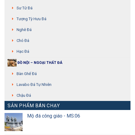
Sư Tử Đá
Tượng Tỳ Hưu Đá
Nghê Đá
Chó Đá
Hạc Đá
ĐỒ NỘI – NGOẠI THẤT ĐÁ
Bàn Ghế Đá
Lavabo Đá Tự Nhiên
Chậu Đá
SẢN PHẨM BÁN CHẠY
Mộ đá công giáo - MS:06