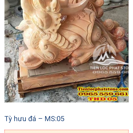
Tỳ hưu đá – MS:05