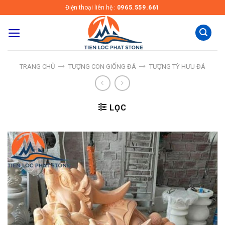
Skip
Điện thoại liên hệ :
0965.559.661
to
content
TRANG CHỦ
TƯỢNG CON GIỐNG ĐÁ
TƯỢNG TỲ HƯU ĐÁ
LỌC