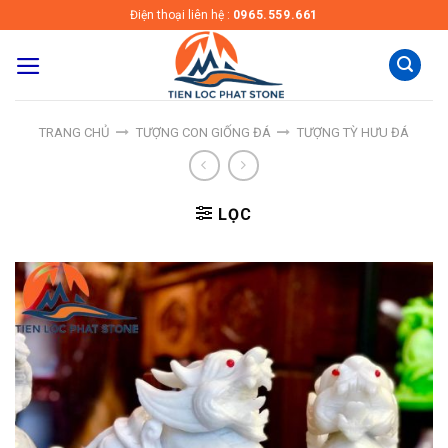
Skip
Điện thoại liên hệ :
0965.559.661
to
content
TRANG CHỦ
TƯỢNG CON GIỐNG ĐÁ
TƯỢNG TỲ HƯU ĐÁ
LỌC