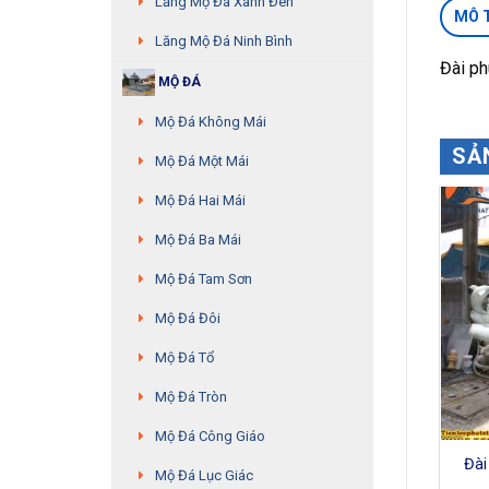
Lăng Mộ Đá Xanh Đen
MÔ 
Lăng Mộ Đá Ninh Bình
Đài p
MỘ ĐÁ
Mộ Đá Không Mái
SẢ
Mộ Đá Một Mái
Mộ Đá Hai Mái
Mộ Đá Ba Mái
Mộ Đá Tam Sơn
Mộ Đá Đôi
Mộ Đá Tổ
Mộ Đá Tròn
Mộ Đá Công Giáo
Đài phun nước – MS:07
Đài phun nước – MS:03
Đài
Mộ Đá Lục Giác