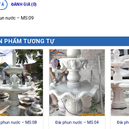
TẢ
ĐÁNH GIÁ (0)
hun nước – MS:09
N PHẨM TƯƠNG TỰ
 phun nước – MS:08
Đài phun nước – MS:04
Đài p