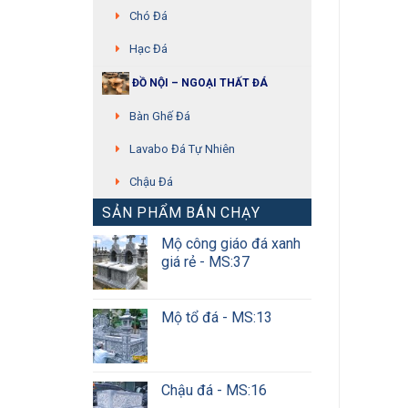
Chó Đá
Hạc Đá
ĐỒ NỘI – NGOẠI THẤT ĐÁ
Bàn Ghế Đá
Lavabo Đá Tự Nhiên
Chậu Đá
SẢN PHẨM BÁN CHẠY
Mộ công giáo đá xanh
giá rẻ - MS:37
Mộ tổ đá - MS:13
Chậu đá - MS:16