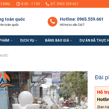
EMAIL
8:00 - 17:00
ĐT: 0965.559.661
ng toàn quốc
Hotline: 0965.559.661
rên toàn quốc
Hỗ trợ tư vấn 24/7
 PHẨM
DỊCH VỤ
BẢNG BÁO GIÁ
DỰ ÁN ĐÃ THỰC 
 NƯỚC
Đài 
Hỗ tr
Hotli
(Bán hà