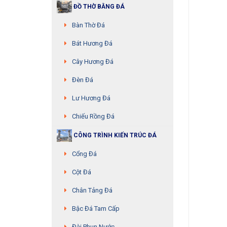
ĐỒ THỜ BẰNG ĐÁ
Bàn Thờ Đá
Bát Hương Đá
Cây Hương Đá
Đèn Đá
Lư Hương Đá
Chiếu Rồng Đá
CÔNG TRÌNH KIẾN TRÚC ĐÁ
Cổng Đá
Cột Đá
Chân Tảng Đá
Bậc Đá Tam Cấp
Đài Phun Nước