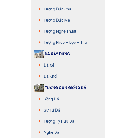
Tượng Đức Cha
Tượng Đức Mẹ
Tượng Nghệ Thuật
Tượng Phúc – Lộc – Thọ
ĐÁ XÂY DỰNG
Đá Xẻ
Đá Khối
TƯỢNG CON GIỐNG ĐÁ
Rồng Đá
Sư Tử Đá
Tượng Tỳ Hưu Đá
Nghê Đá