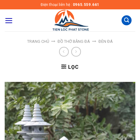
Skip
Điện thoại liên hệ :
0965.559.661
to
content
TRANG CHỦ
ĐỒ THỜ BẰNG ĐÁ
ĐÈN ĐÁ
LỌC