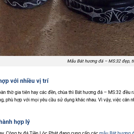
Mẫu Bát hương đá – MS:32 đẹp, 
ợp với nhiều vị trí
bàn thờ gia tiên hay các đền, chùa thì Bát hương đá – MS:32 đều 
g, phù hợp với mọi yêu cầu sử dụng khác nhau. Vì vậy, việc cân n
thành hợp lý
ay, Công ty đá Tiền Lộc Phát đang cung cấp các
mẫu Bát hương 