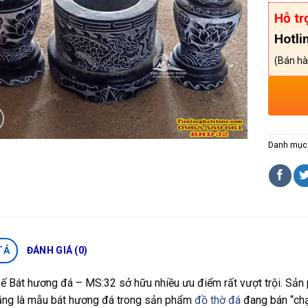
Hỗ tr
Hotli
(Bán hà
Danh mục
TẢ
ĐÁNH GIÁ (0)
kế Bát hương đá – MS:32 sở hữu nhiều ưu điểm rất vượt trội. Sả
ũng là mẫu bát hương đá trong sản phẩm
đồ thờ đá
đang bán “chạ