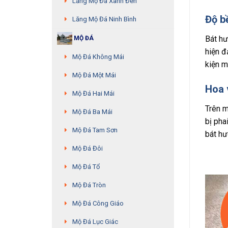
Lăng Mộ Đá Xanh Đen
Độ b
Lăng Mộ Đá Ninh Bình
Bát hư
MỘ ĐÁ
hiện đ
Mộ Đá Không Mái
kiện m
Mộ Đá Một Mái
Hoa 
Mộ Đá Hai Mái
Trên m
Mộ Đá Ba Mái
bị pha
Mộ Đá Tam Sơn
bát hư
Mộ Đá Đôi
Mộ Đá Tổ
Mộ Đá Tròn
Mộ Đá Công Giáo
Mộ Đá Lục Giác