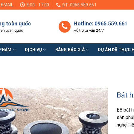
EMAIL
8:00 - 17:00
ĐT: 0965.559.661
ng toàn quốc
Hotline: 0965.559.661
rên toàn quốc
Hỗ trợ tư vấn 24/7
 PHẨM
DỊCH VỤ
BẢNG BÁO GIÁ
DỰ ÁN ĐÃ THỰC 
Bát 
Bộ bát h
sản phẩ
nghệ Ti