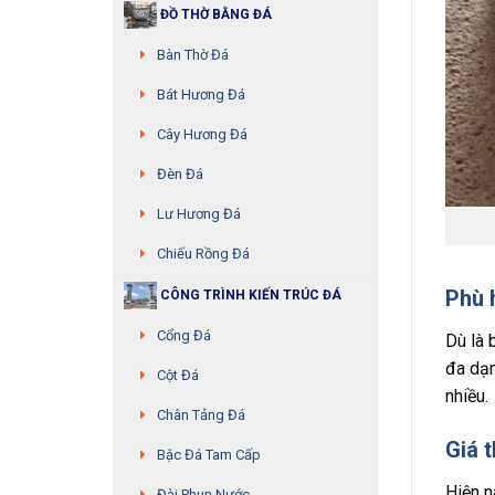
ĐỒ THỜ BẰNG ĐÁ
Bàn Thờ Đá
Bát Hương Đá
Cây Hương Đá
Đèn Đá
Lư Hương Đá
Chiếu Rồng Đá
Phù h
CÔNG TRÌNH KIẾN TRÚC ĐÁ
Cổng Đá
Dù là 
đa dạn
Cột Đá
nhiều.
Chân Tảng Đá
Giá 
Bậc Đá Tam Cấp
Hiện n
Đài Phun Nước