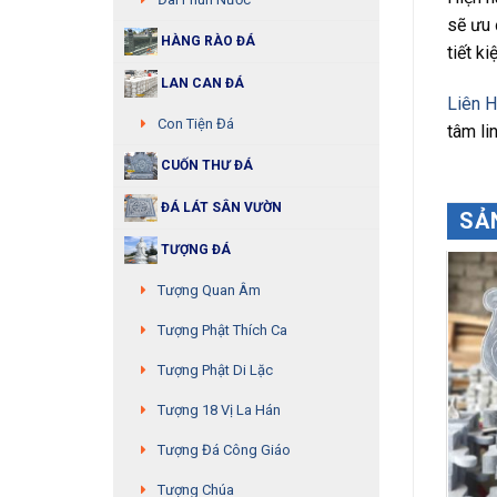
sẽ ưu 
HÀNG RÀO ĐÁ
tiết ki
LAN CAN ĐÁ
Liên 
Con Tiện Đá
tâm li
CUỐN THƯ ĐÁ
ĐÁ LÁT SÂN VƯỜN
SẢ
TƯỢNG ĐÁ
Tượng Quan Âm
Tượng Phật Thích Ca
Tượng Phật Di Lặc
Tượng 18 Vị La Hán
Tượng Đá Công Giáo
Tượng Chúa