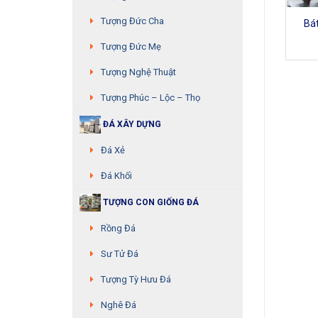
Tượng Đức Cha
Bát hương đá – MS:17
Bát hương đá – MS:28
Bá
Tượng Đức Mẹ
Tượng Nghệ Thuật
Tượng Phúc – Lộc – Thọ
ĐÁ XÂY DỰNG
Đá Xẻ
Đá Khối
TƯỢNG CON GIỐNG ĐÁ
Rồng Đá
Sư Tử Đá
Tượng Tỳ Hưu Đá
Nghê Đá