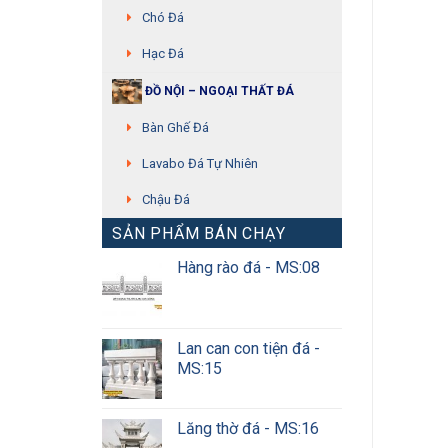
Chó Đá
Hạc Đá
ĐỒ NỘI – NGOẠI THẤT ĐÁ
Bàn Ghế Đá
Lavabo Đá Tự Nhiên
Chậu Đá
SẢN PHẨM BÁN CHẠY
Hàng rào đá - MS:08
Lan can con tiện đá -
MS:15
Lăng thờ đá - MS:16