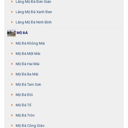
Lăng Mộ Đá Đơn Giản
Lăng Mộ Đá Xanh Đen
Lăng Mộ Đá Ninh Bình
MỘ ĐÁ
Mộ Đá Không Mái
Mộ Đá Một Mái
Mộ Đá Hai Mái
Mộ Đá Ba Mái
Mộ Đá Tam Sơn
Mộ Đá Đôi
Mộ Đá Tổ
Mộ Đá Tròn
Mộ Đá Công Giáo