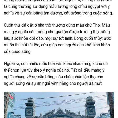
ta cũng thường sử dụng mẫu lưỡng long chầu nguyệt với ý
nghĩa về sự cân bằng âm dương, cát tường trong cuộc sống.
Cuốn thư đá đặt ở nhà thờ thường dùng mẫu chữ Thọ. Mẫu
mang ý nghĩa cầu mong cho gia tộc được trường thọ, sống
lâu, sức khỏe dồi dào, mọi sự tốt lành. Long cuốn thủy: ước
muốn thu hút tài lộc, cứu giúp con người qua khỏi khó khăn
của cuộc sống.
Ngoài ra, còn nhiều mẫu hoa văn khác nhau mà gia chủ có
thể chọn lựa tùy theo ý nghĩa của nó. Tất cả đều mang ý
nghĩa chung về sự cân bằng, cầu chúc phúc lộc thọ cho
người sống và sự an nghỉ vĩnh hằng cho người đã mất.