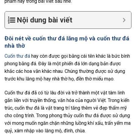
phẩm này trong bài viết sau nhé.
Nội dung bài viết
Đôi nét về cuốn thư đá lăng mộ và cuốn thư đá
nhà thờ
Cuốn thư đá
hay còn được gọi bằng cái tên khác là bức bình
phong bằng đá. Đây là một phiến đá lớn dạng bản được
khắc các hoa văn khác nhau. Chúng thường được sử dụng
trước khu lăng mộ hay nhà thờ họ, đền thờ miếu mạo.
Cuốn thư đá đã có từ lâu đời và trở thành một vật tâm linh
gắn liền với truyền thống, văn hóa của người Việt. Trong kiến
trúc, cuốn thư đá là vật trang trí tăng thêm vẻ đẹp thẩm mỹ
cho công trình. Trong phong thủy cuốn thư đá được sử dụng
với mong muốn ngăn chặn những luồng khí xấu, trấn yểm ma
quỷ, xâm nhập vào lăng mộ, đình, chùa.