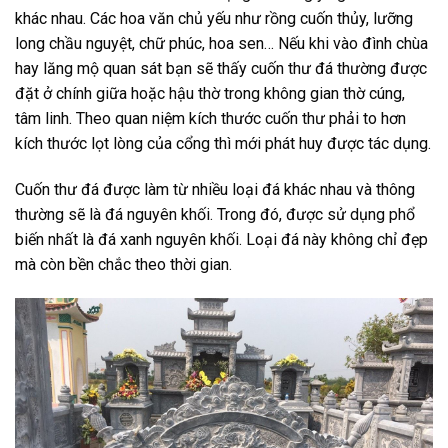
khác nhau. Các hoa văn chủ yếu như rồng cuốn thủy, lưỡng
long chầu nguyệt, chữ phúc, hoa sen… Nếu khi vào đình chùa
hay lăng mộ quan sát bạn sẽ thấy cuốn thư đá thường được
đặt ở chính giữa hoặc hậu thờ trong không gian thờ cúng,
tâm linh. Theo quan niệm kích thước cuốn thư phải to hơn
kích thước lọt lòng của cổng thì mới phát huy được tác dụng.
Cuốn thư đá được làm từ nhiều loại đá khác nhau và thông
thường sẽ là đá nguyên khối. Trong đó, được sử dụng phổ
biến nhất là đá xanh nguyên khối. Loại đá này không chỉ đẹp
mà còn bền chắc theo thời gian.