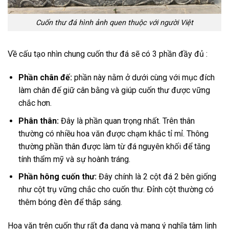
Cuốn thư đá hình ảnh quen thuộc với người Việt
Về cấu tạo nhìn chung cuốn thư đá sẽ có 3 phần đầy đủ :
Phần chân đế:
phần này nằm ở dưới cùng với mục đích
làm chân đế giữ cân bằng và giúp cuốn thư được vững
chắc hơn.
Phân thân:
Đây là phần quan trọng nhất. Trên thân
thường có nhiều hoa văn được chạm khắc tỉ mỉ. Thông
thường phần thân được làm từ đá nguyên khối để tăng
tính thẩm mỹ và sự hoành tráng.
Phần hông cuốn thư:
Đây chính là 2 cột đá 2 bên giống
như cột trụ vững chắc cho cuốn thư. Đỉnh cột thường có
thêm bóng đèn để thắp sáng.
Hoa văn trên cuốn thư rất đa dạng và mang ý nghĩa tâm linh