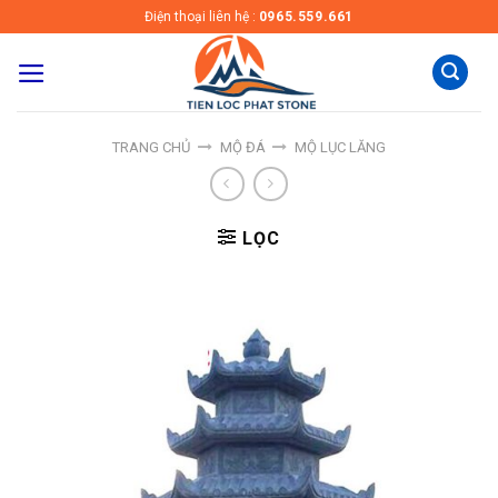
Skip
Điện thoại liên hệ :
0965.559.661
to
content
TRANG CHỦ
MỘ ĐÁ
MỘ LỤC LĂNG
LỌC