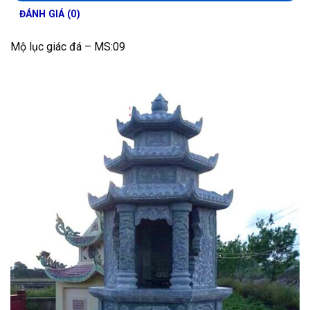
ĐÁNH GIÁ (0)
Mộ lục giác đá – MS:09