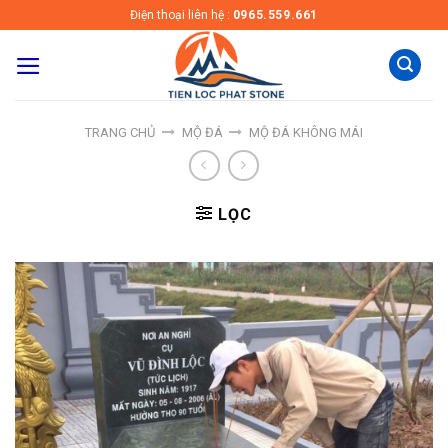
Skip
Điện thoại liên hệ :
0965.559.661
to
content
TRANG CHỦ
MỘ ĐÁ
MỘ ĐÁ KHÔNG MÁI
LỌC