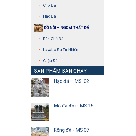
Chó Đá
Hạc Đá
ĐỒ NỘI – NGOẠI THẤT ĐÁ
Bàn Ghế Đá
Lavabo Đá Tự Nhiên
Chậu Đá
SẢN PHẨM BÁN CHẠY
Hạc đá – MS: 02
Mộ đá đôi - MS:16
Rồng đá - MS:07