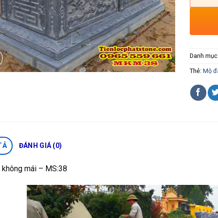
Danh mục
Thẻ:
Mộ đ
TẢ
ĐÁNH GIÁ (0)
 không mái – MS:38