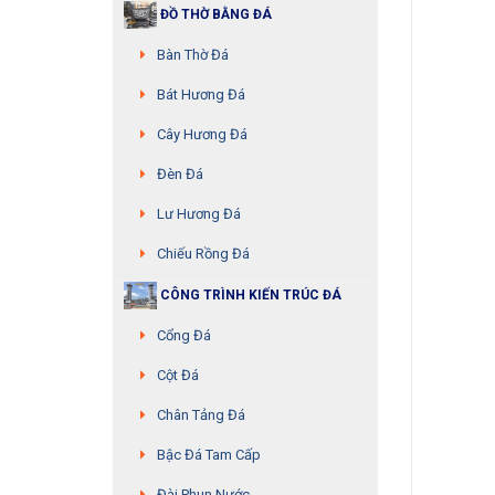
ĐỒ THỜ BẰNG ĐÁ
Bàn Thờ Đá
Bát Hương Đá
Cây Hương Đá
Đèn Đá
Lư Hương Đá
Chiếu Rồng Đá
CÔNG TRÌNH KIẾN TRÚC ĐÁ
Cổng Đá
Cột Đá
Chân Tảng Đá
Bậc Đá Tam Cấp
Đài Phun Nước