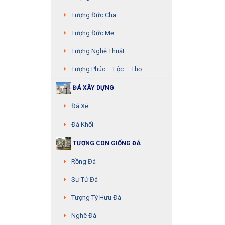
Tượng Đức Cha
Tượng Đức Mẹ
Tượng Nghệ Thuật
Tượng Phúc – Lộc – Thọ
ĐÁ XÂY DỰNG
Đá Xẻ
Đá Khối
TƯỢNG CON GIỐNG ĐÁ
Rồng Đá
Sư Tử Đá
Tượng Tỳ Hưu Đá
Nghê Đá