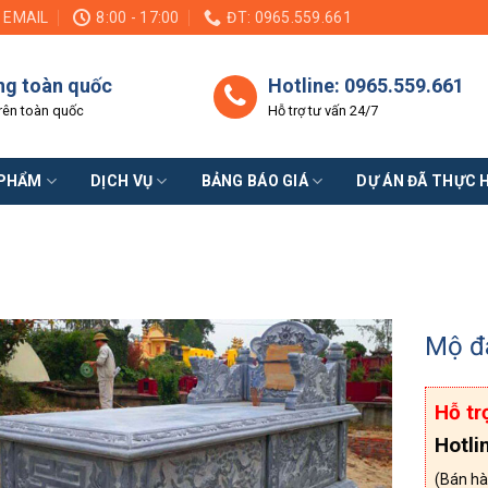
EMAIL
8:00 - 17:00
ĐT: 0965.559.661
ng toàn quốc
Hotline: 0965.559.661
rên toàn quốc
Hỗ trợ tư vấn 24/7
 PHẨM
DỊCH VỤ
BẢNG BÁO GIÁ
DỰ ÁN ĐÃ THỰC 
Mộ đ
Hỗ tr
Hotli
(Bán hà