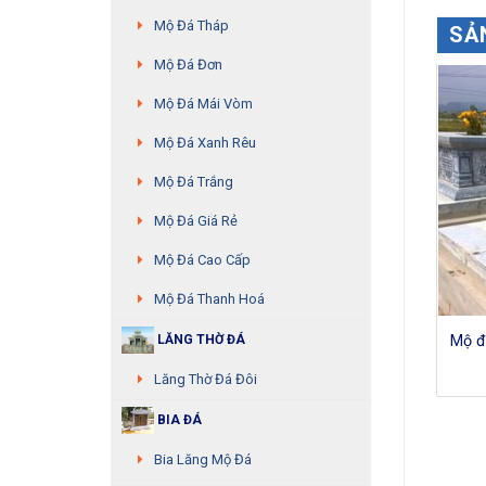
Mộ Đá Tháp
SẢ
Mộ Đá Đơn
Mộ Đá Mái Vòm
Mộ Đá Xanh Rêu
Mộ Đá Trắng
Mộ Đá Giá Rẻ
Mộ Đá Cao Cấp
Mộ Đá Thanh Hoá
ộ đá không mái – MS:10
Mộ đá không mái – MS:12
Mộ đ
LĂNG THỜ ĐÁ
Lăng Thờ Đá Đôi
BIA ĐÁ
Bia Lăng Mộ Đá