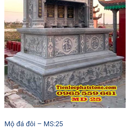
Mộ đá đôi – MS:25