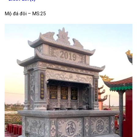
Mộ đá đôi – MS:25