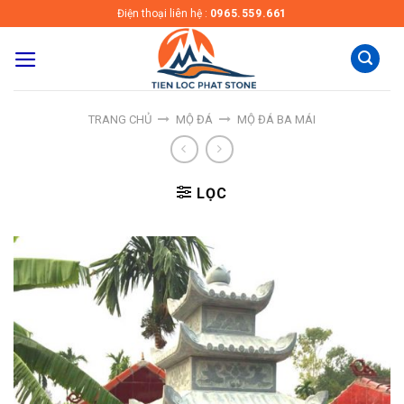
Skip
Điện thoại liên hệ :
0965.559.661
to
content
TRANG CHỦ
MỘ ĐÁ
MỘ ĐÁ BA MÁI
LỌC