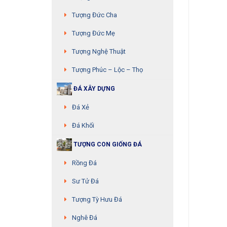
Tượng Đức Cha
Tượng Đức Mẹ
Tượng Nghệ Thuật
Tượng Phúc – Lộc – Thọ
ĐÁ XÂY DỰNG
Đá Xẻ
Đá Khối
TƯỢNG CON GIỐNG ĐÁ
Rồng Đá
Sư Tử Đá
Tượng Tỳ Hưu Đá
Nghê Đá