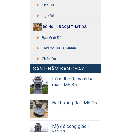
Chó Đá
Hạc Đá
ĐỒ NỘI – NGOẠI THẤT ĐÁ
Bàn Ghế Đá
Lavabo Đá Tự Nhiên
Chậu Đá
SẢN PHẨM BÁN CHẠY
Lăng thờ đá xanh ba
mái - MS:36
Bát hương đá - MS:16
Mộ đá công giáo -