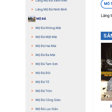
Lăng Mộ Đá Xanh Đen
MÔ 
Lăng Mộ Đá Ninh Bình
Lăng 
MỘ ĐÁ
Mộ Đá Không Mái
SẢ
Mộ Đá Một Mái
Mộ Đá Hai Mái
Mộ Đá Ba Mái
Mộ Đá Tam Sơn
Mộ Đá Đôi
Mộ Đá Tổ
Mộ Đá Tròn
Mộ Đá Công Giáo
Bát hương đá – MS:02
Lăng thờ đá – MS:34
Mộ Đá Lục Giác