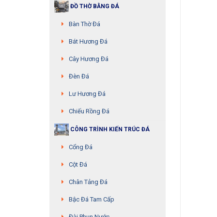
ĐỒ THỜ BẰNG ĐÁ
Bàn Thờ Đá
Bát Hương Đá
Cây Hương Đá
Đèn Đá
Lư Hương Đá
Chiếu Rồng Đá
CÔNG TRÌNH KIẾN TRÚC ĐÁ
Cổng Đá
Cột Đá
Chân Tảng Đá
Bậc Đá Tam Cấp
Đài Phun Nước