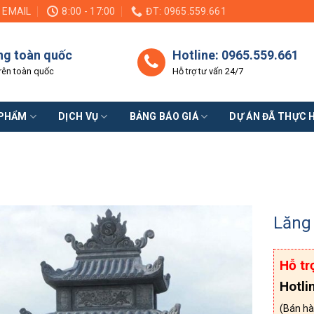
EMAIL
8:00 - 17:00
ĐT: 0965.559.661
ng toàn quốc
Hotline: 0965.559.661
rên toàn quốc
Hỗ trợ tư vấn 24/7
 PHẨM
DỊCH VỤ
BẢNG BÁO GIÁ
DỰ ÁN ĐÃ THỰC 
Lăng 
Hỗ tr
Hotli
(Bán hà