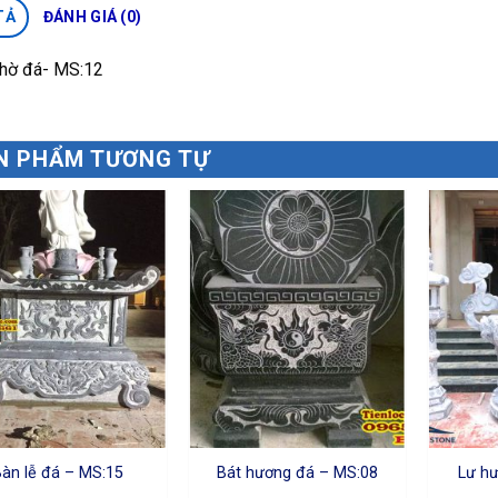
TẢ
ĐÁNH GIÁ (0)
thờ đá- MS:12
N PHẨM TƯƠNG TỰ
Bàn lễ đá – MS:15
Bát hương đá – MS:08
Lư h