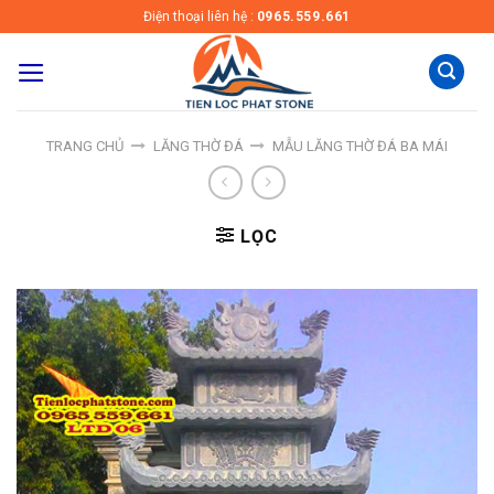
Skip
Điện thoại liên hệ :
0965.559.661
to
content
TRANG CHỦ
LĂNG THỜ ĐÁ
MẪU LĂNG THỜ ĐÁ BA MÁI
LỌC