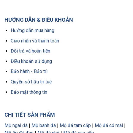
HƯỚNG DẪN & ĐIỀU KHOẢN
Hướng dẫn mua hàng
Giao nhận và thanh toán
Đổi trả và hoàn tiền
Điều khoản sử dụng
Bảo hành - Bảo trì
Quyền sở hữu trí tuệ
Bảo mật thông tin
CHI TIẾT SẢN PHẨM
Mộ ngai đá
|
Mộ bành đá
|
Mộ đá tam cấp
|
Mộ đá có mái
|
Mộ ốp đá đẹp
|
Mộ đá nhỏ
|
Mộ đá cao cấp