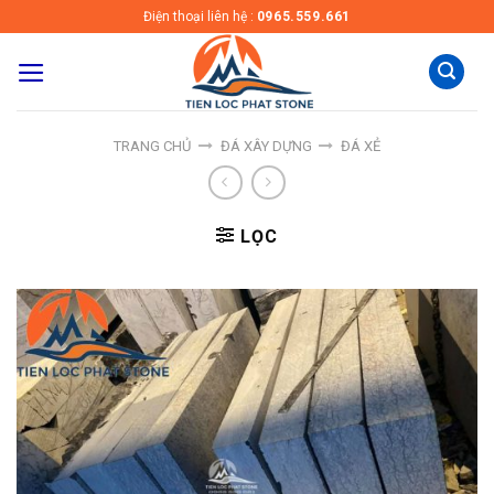
Skip
Điện thoại liên hệ :
0965.559.661
to
content
TRANG CHỦ
ĐÁ XÂY DỰNG
ĐÁ XẺ
LỌC