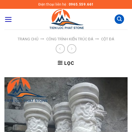
Skip
Điện thoại liên hệ :
0965.559.661
to
content
TRANG CHỦ
CÔNG TRÌNH KIẾN TRÚC ĐÁ
CỘT ĐÁ
LỌC