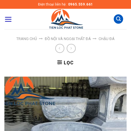
Skip
Điện thoại liên hệ :
0965.559.661
to
content
TRANG CHỦ
ĐỒ NỘI VÀ NGOẠI THẤT ĐÁ
CHẬU ĐÁ
LỌC