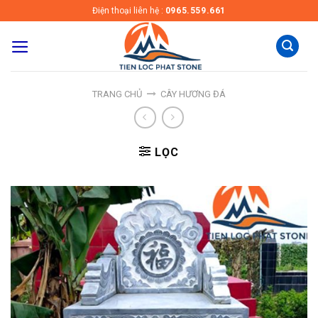
Skip
Điện thoại liên hệ :
0965.559.661
to
content
TRANG CHỦ
CÂY HƯƠNG ĐÁ
LỌC