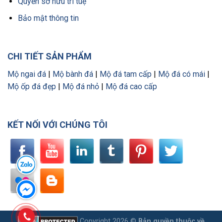
Quyền sở hữu trí tuệ
Bảo mật thông tin
CHI TIẾT SẢN PHẨM
Mộ ngai đá
|
Mộ bành đá
|
Mộ đá tam cấp
|
Mộ đá có mái
|
Mộ ốp đá đẹp
|
Mộ đá nhỏ
|
Mộ đá cao cấp
KẾT NỐI VỚI CHÚNG TÔI
Copyright 2026 ©
Bản quyền thuộc về