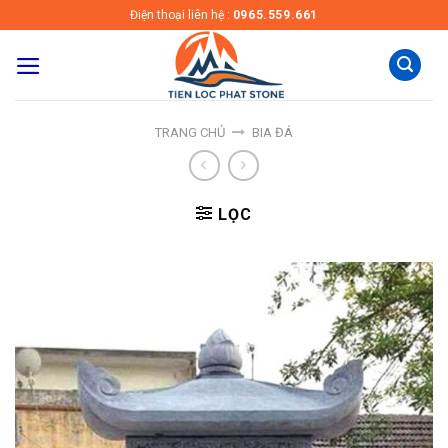
Skip
Điện thoại liên hệ :
0965.559.661
to
content
TRANG CHỦ
BIA ĐÁ
LỌC